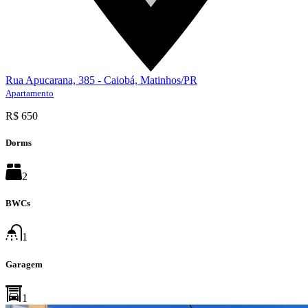
Rua Apucarana, 385 - Caiobá, Matinhos/PR
Apartamento
R$ 650
Dorms
2
BWCs
1
Garagem
1